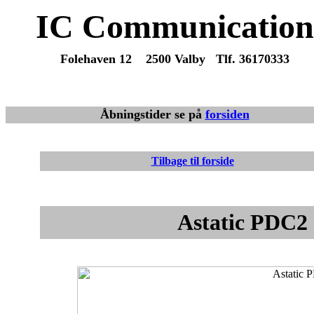
IC Communication
Folehaven 12 2500 Valby Tlf. 36170333
Du er altid velkommen til at ma
Vi sender varer overalt fra dag til dag.
Åbningstider se på
forsiden
Tilbage til forside
Astatic PDC2