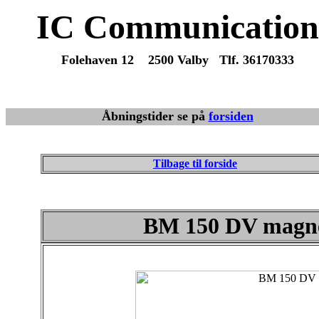
IC Communication
Folehaven 12 2500 Valby Tlf. 36170333
Du er altid velkommen til at maile eller ringe med spørgsmå
Vi sender varer overalt fra dag til dag.
Åbningstider se på
forsiden
Tilbage til forside
BM 150 DV magnet