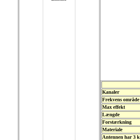
Kanaler
Frekvens område
Max effekt
Længde
Forstærkning
Materiale
Antennen har 3 ko