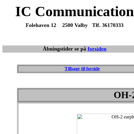
IC Communication
Folehaven 12 2500 Valby Tlf. 36170333
Du er altid velkommen til at ma
Vi sender varer overalt fra dag til dag.
Åbningstider se på
forsiden
Tilbage til forside
OH-2