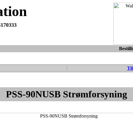
tion
6170333
 er altid velkommen til at maile eller ringe med spørgsmål eller for
dag.
Bestill
Til
PSS-90NUSB Strømforsyning