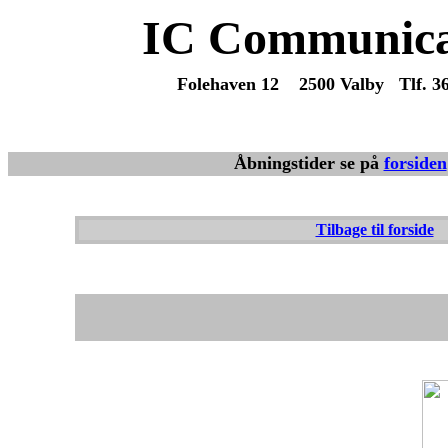
IC Communica
Folehaven 12 2500 Valby Tlf. 3
Du
Vi sender varer overalt fra dag til 
Åbningstider se på
forsiden
Tilbage til forside