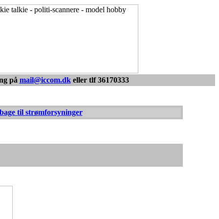
 et godt råd
ing på
mail@iccom.dk
eller tlf 36170333
bage til strømforsyninger