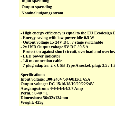
Input spænding
Output spænding
Nominal udgangs strøm
- High energy efficiency is equal to the EU Ecodesign D
- Energy saving with low power idle 0.5 W
- Output voltage 15-24V DC, 7-stage switchable
- 2x USB Output voltage 5V DC / 0.5 A
- Protection against short circuit, overload and overhe
- LED power indicator
- 1.8 m connection cable
- 7 plug adapter: 2 x USB Type A socket, plug: 3,5 / 1,
Specifications:
Input voltage: 100-240V/50-60Hz/1, 65A
Output voltage: DC 15/16/18/19/20/22/24V
Ausgangsstrom: 4/4/4/4/4/4/3,7 Amp
Perm. : 0-40 ° C
Dimensions: 56x32x134mm
Weight: 425g