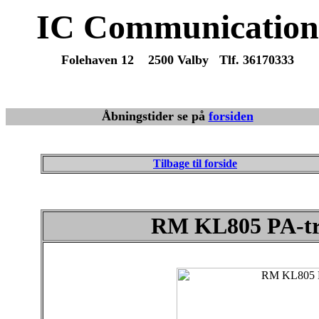
IC Communication
Folehaven 12 2500 Valby Tlf. 36170333
Du er altid velkommen til at maile eller ringe med spørgsmå
Vi sender varer overalt fra dag til dag.
Åbningstider se på
forsiden
Tilbage til forside
RM KL805 PA-trin