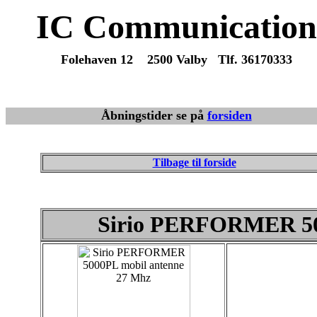
IC Communication
Folehaven 12 2500 Valby Tlf. 36170333
Du er altid velkommen til at maile eller ringe med spørgsmå
Vi sender varer overalt fra dag til dag.
Åbningstider se på
forsiden
Tilbage til forside
Sirio PERFORMER 50