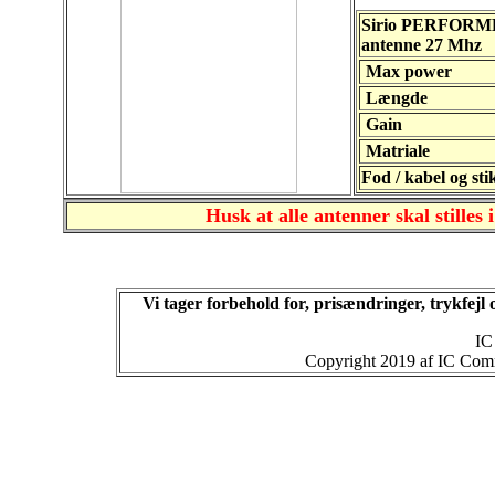
Sirio PERFORME
antenne 27 Mhz
Max power
Længde
Gain
Matriale
Fod / kabel og sti
Husk at alle antenner skal stilles 
Vi tager forbehold for, prisændringer, trykfej
IC
Copyright 2019 af IC Commu