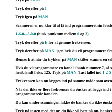
Tryk derefter på
1
Tryk igen på
MAN
Scanneren er nu klar til at få ind programmeret sin først
1-6-0-.-3-0-0
(
husk punktum mellem
0
og
3
)
Tryk derefter på
E
for at gemme frekvensen.
Tryk derefter på
MAN
igen hvis du vil programmere fle
Bemærk at når du trykker på
MAN
skifter scanneren sel
Hvis du vil programmere en kanal i bank nummer 7, så se 
heriblandt f.eks.
12
5. Tryk på
MAN
. Tast tallet ind
1-2-5
Frekvensen kan nu lægges ind på samme måde som oven 
Når der ikke er flere frekvenser du ønsker at lægge ind 
programmerede kanaler.
Du kan under scanningen lukke de banker du ikke ønsker 
Tryk på tasten med det nr. du ikke vil lytte på nu, banke