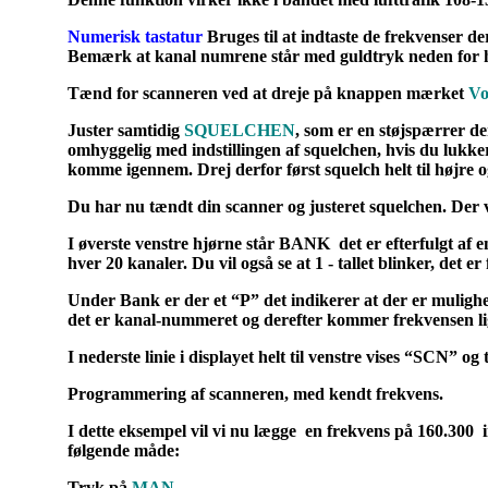
Numerisk tastatur
Bruges til at indtaste de frekvenser d
Bemærk at kanal numrene står med guldtryk neden for hv
Tænd
for scanneren ved at dreje på knappen mærket
Vo
Juster
samtidig
SQUELCHEN
, som er en støjspærrer de
omhyggelig med indstillingen af squelchen, hvis du lukker
komme igennem. Drej derfor først squelch helt til højre og
Du har nu tændt din scanner og justeret squelchen. Der vil
I øverste venstre hjørne står
BANK
det er efterfulgt af 
hver
2
0 kanaler. Du vil også se at
1
- tallet blinker, det er
Under Bank er der et
“P”
det indikerer at der er mulighed
det er kanal-nummeret og derefter kommer frekvensen li
I nederste linie i displayet helt til venstre vises “SCN” o
Programmering af scanneren, med kendt frekvens.
I dette eksempel vil vi nu lægge
en frekvens på 160.300
følgende måde:
Tryk på
MAN