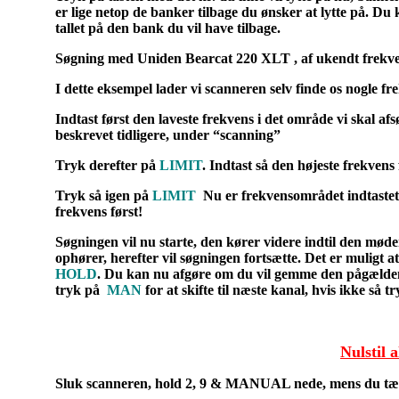
er lige netop de banker tilbage du ønsker at lytte på. Du
tallet på den bank du vil have tilbage.
Søgning med Uniden Bearcat 220 XLT
,
af
ukendt frekve
I dette eksempel lader vi scanneren selv finde os nogle fr
Indtast først den laveste frekvens i det område vi skal afs
beskrevet tidligere, under “scanning”
Tryk derefter på
LIMIT
. Indtast så den højeste frekvens 
Tryk så igen på
LIMIT
Nu er frekvensområdet indtastet
frekvens først!
Søgningen
vil nu starte, den kører videre indtil den mød
ophører, herefter vil søgningen fortsætte. Det er muligt a
HOLD
. Du kan nu afgøre om du vil gemme den pågældend
tryk på
MAN
for at skifte til næste kanal, hvis ikke så t
Nulstil 
Sluk scanneren, hold
2, 9 & MANUAL
nede, mens du tæ