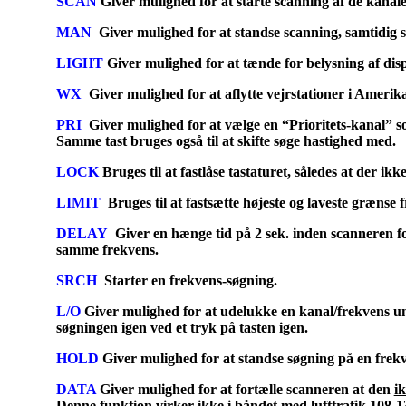
SCAN
Giver mulighed for at starte scanning af de kan
MAN
Giver mulighed for at standse scanning, samtidig 
LIGHT
Giver mulighed for at tænde
for belysning af disp
WX
Giver mulighed for at aflytte vejrstationer i Amerik
PRI
Giver mulighed for at vælge en “Prioritets-kanal” s
Samme tast bruges også til at skifte søge hastighed med.
LOCK
Bruges til
at fastlåse tastaturet, således at der ikk
LIMIT
Bruges til at fastsætte højeste og laveste grænse
DELAY
Giver en hænge tid på 2 sek. inden scanneren for
samme frekvens.
SRCH
Starter en frekvens-søgning.
L/O
Giver mulighed for at udelukke en kanal/frekvens u
søgningen igen ved et tryk på tasten igen.
HOLD
Giver mulighed for at standse søgning på en frekv
DATA
Giver mulighed for at fortælle scanneren at den
i
Denne funktion virker ikke i båndet med lufttrafik 108-