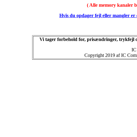
( Alle memory kanaler bli
Hvis du opdager fejl eller mangler er
Vi tager forbehold for, prisændringer, trykfej
IC
Copyright 2019 af IC Commu