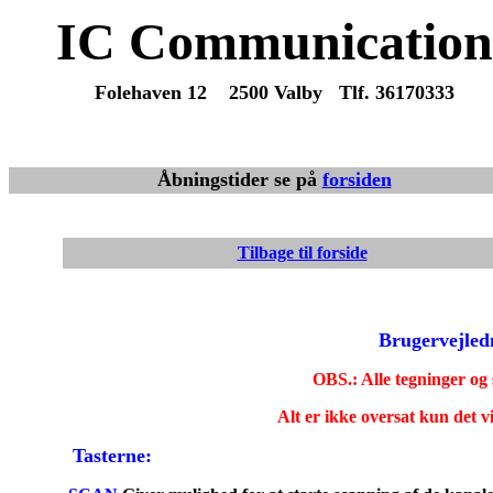
IC Communication
Folehaven 12 2500 Valby Tlf. 36170333
Du er altid velkommen til at maile eller ringe med spørgsmå
Vi sender varer overalt fra dag til dag.
Åbningstider se på
forsiden
Tilbage til forside
Brugervejledn
OBS.: Alle tegninger og
Alt er ikke oversat kun det vi
Tasterne: