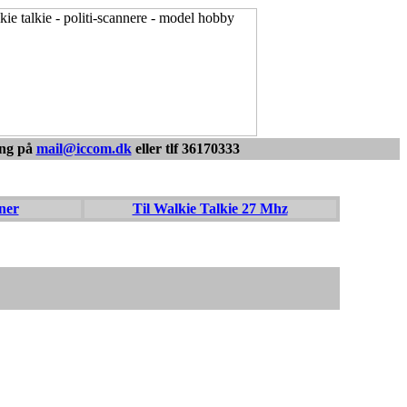
or et godt råd
ing på
mail@iccom.dk
eller tlf 36170333
ner
Til Walkie Talkie 27 Mhz