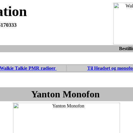
tion
6170333
Du er altid velkommen til at maile eller ringe med spørgsmål eller f
dag.
Bestill
 Walkie Talkie PMR radioer
Til Headset og monofo
Yanton Monofon