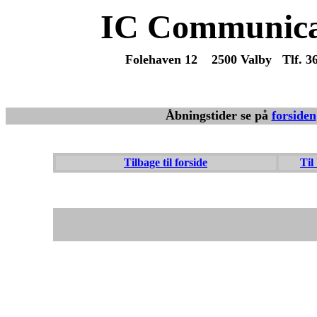
IC Communica
Folehaven 12 2500 Valby Tlf. 3
Vi sender varer overalt fra dag til 
Åbningstider se på
forsiden
Tilbage til forside
Til