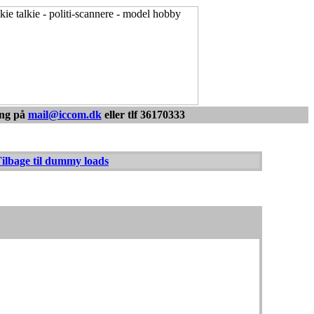
or et godt råd
ing på
mail@iccom.dk
eller tlf 36170333
ilbage til dummy loads