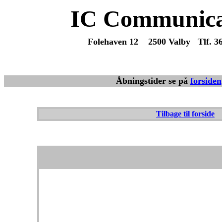
IC Communica
Folehaven 12 2500 Valby Tlf. 3
Vi sender varer overalt fra dag til 
Åbningstider se på
forsiden
Tilbage til forside