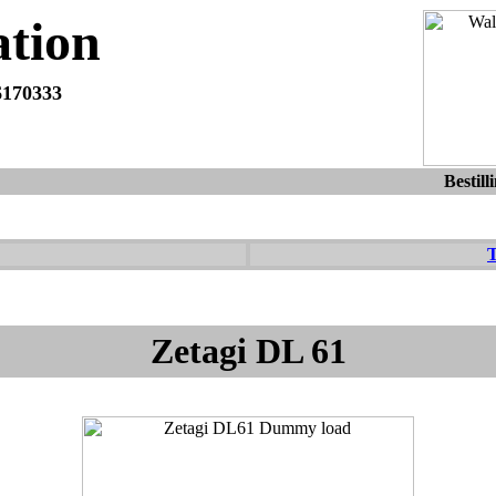
tion
6170333
Du er altid velkommen til at maile eller ringe med spørgsmål eller f
dag.
Bestill
T
Zetagi DL 61