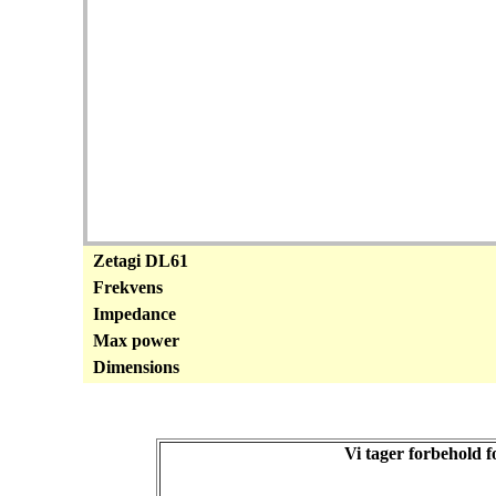
Zetagi DL61
Frekvens
Impedance
Max power
Dimensions
Vi tager forbehold 