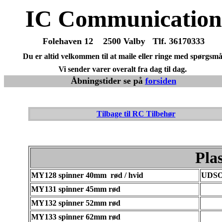
IC Communication
Folehaven 12 2500 Valby Tlf. 36170333
Du er altid velkommen til at maile eller ringe med spørgsmå
Vi sender varer overalt fra dag til dag.
Åbningstider se på
forsiden
Tilbage til RC Tilbehør
Pla
MY128 spinner 40mm
rød / hvid
UDS
MY131 spinner 45mm rød
MY132 spinner 52mm rød
MY133 spinner 62mm rød