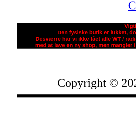
Vigt
Den fysiske butik er lukket, do
Desværre har vi ikke fået alle WT / ra
med at lave en ny shop, men mangler i 
Copyright © 20