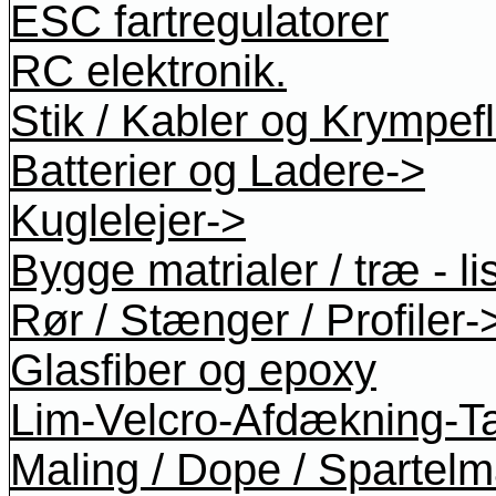
ESC fartregulatorer
RC elektronik.
Stik / Kabler og Krympef
Batterier og Ladere->
Kuglelejer->
Bygge matrialer / træ - li
Rør / Stænger / Profiler-
Glasfiber og epoxy
Lim-Velcro-Afdækning-T
Maling / Dope / Spartel