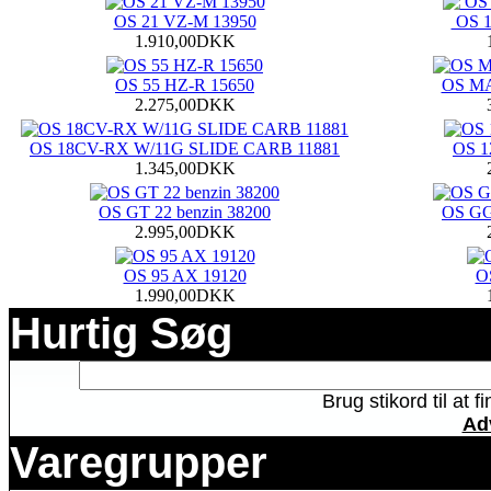
OS 21 VZ-M 13950
OS 1
1.910,00DKK
OS 55 HZ-R 15650
OS MA
2.275,00DKK
OS 18CV-RX W/11G SLIDE CARB 11881
OS 1
1.345,00DKK
OS GT 22 benzin 38200
OS GG
2.995,00DKK
OS 95 AX 19120
O
1.990,00DKK
Hurtig Søg
Brug stikord til at 
Ad
Varegrupper