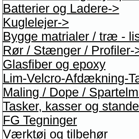
Batterier og Ladere->
Kuglelejer->
Bygge matrialer / træ - li
Rør / Stænger / Profiler-
Glasfiber og epoxy
Lim-Velcro-Afdækning-T
Maling / Dope / Spartel
Tasker, kasser og stande
FG Tegninger
Værktøj og tilbehør