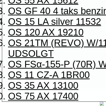
OS 55 AX 15612
OS GF 40 4 taks benzi
OS 15 LA silver 11532
OS 120 AX 19210
OS 21TM (REVO) W/1
UDSOLGT
OS FSα-155-P (70R) W
OS 11 CZ-A 1BR00
OS 35 AX 13100
OS 75 AX 17400