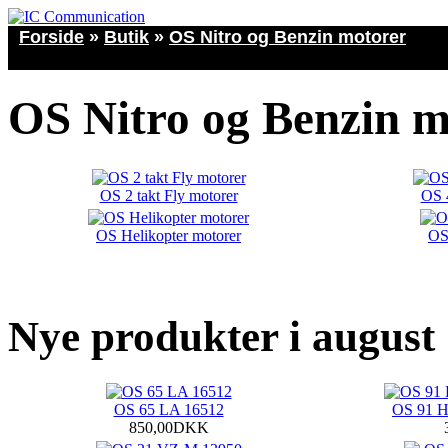
Forside
»
Butik
»
OS Nitro og Benzin motorer
OS Nitro og Benzin m
OS 2 takt Fly motorer
OS 4
OS Helikopter motorer
OS
Nye produkter i august
OS 65 LA 16512
OS 91 
850,00DKK