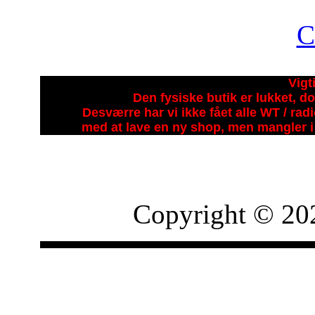
Vigt
Den fysiske butik er lukket, do
Desværre har vi ikke fået alle WT / ra
med at lave en ny shop, men mangler i 
Copyright © 20