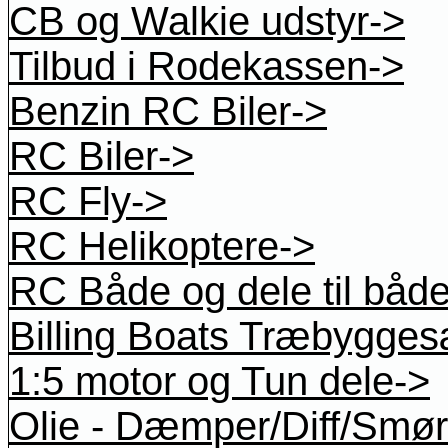
CB og Walkie udstyr->
Tilbud i Rodekassen->
Benzin RC Biler->
RC Biler->
RC Fly->
RC Helikoptere->
RC Både og dele til båd
Billing Boats Træbygges
1:5 motor og Tun dele->
Olie - Dæmper/Diff/Smøre