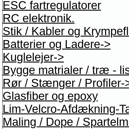
ESC fartregulatorer
RC elektronik.
Stik / Kabler og Krympef
Batterier og Ladere->
Kuglelejer->
Bygge matrialer / træ - li
Rør / Stænger / Profiler-
Glasfiber og epoxy
Lim-Velcro-Afdækning-T
Maling / Dope / Spartel