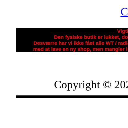
Vigt
Den fysiske butik er lukket, do
Desværre har vi ikke fået alle WT / ra
med at lave en ny shop, men mangler i 
Copyright © 20