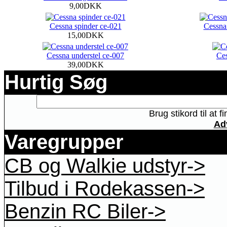
9,00DKK
Cessna spinder ce-021
Cessna 
15,00DKK
Cessna understel ce-007
Ces
39,00DKK
Hurtig Søg
Brug stikord til at 
Ad
Varegrupper
CB og Walkie udstyr->
Tilbud i Rodekassen->
Benzin RC Biler->