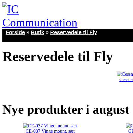
Forside
»
Butik
»
Reservedele til Fly
Reservedele til Fly
Cessna 
Nye produkter i august
CE-037 Vinge mount. sæt
CE