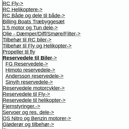
RC Fly->
RC Helikoptere->
RC Både og dele til både->
Billing Boats Træbyggesæt
1:5 motor og Tun dele->
Olie - Dæmper/Diff/Smøre/Filter->
Tilbehør til RC biler->
Tilbehør til Fly og Helikopter->
Propeller til fly
Reservedele til Biler
->
FG Reservedele->
Himoto reservedele->
Andersson reservedele->
Sinyih reservedele->
Reservedele motorcykler->
Reservedele til Fly->
Reservedele til helikopter->
Fjernstyringer.->
Servoer og res. dele->
OS Nitro og Benzin motorer->
Gløderør og tilbehør->