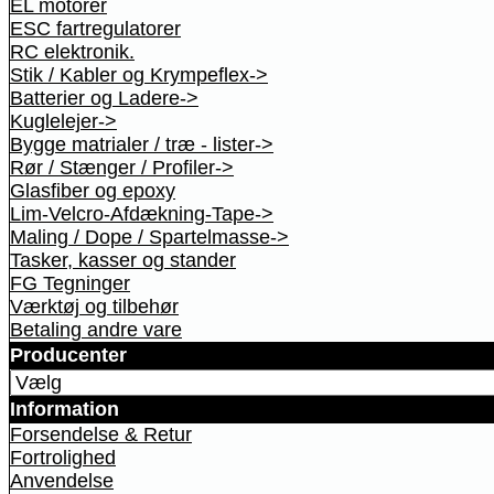
EL motorer
ESC fartregulatorer
RC elektronik.
Stik / Kabler og Krympeflex->
Batterier og Ladere->
Kuglelejer->
Bygge matrialer / træ - lister->
Rør / Stænger / Profiler->
Glasfiber og epoxy
Lim-Velcro-Afdækning-Tape->
Maling / Dope / Spartelmasse->
Tasker, kasser og stander
FG Tegninger
Værktøj og tilbehør
Betaling andre vare
Producenter
Information
Forsendelse & Retur
Fortrolighed
Anvendelse