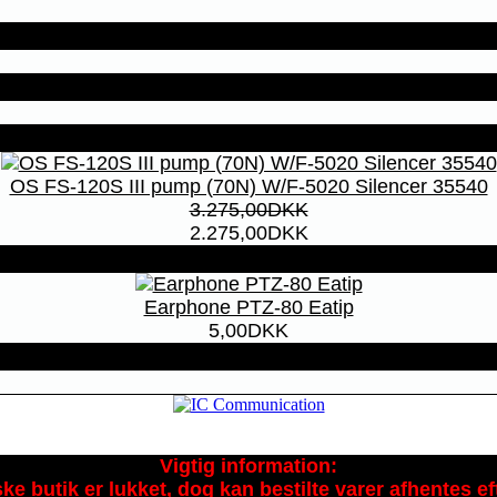
OS FS-120S III pump (70N) W/F-5020 Silencer 35540
3.275,00DKK
2.275,00DKK
Earphone PTZ-80 Eatip
5,00DKK
Vigtig information:
ke butik er lukket, dog kan bestilte varer afhentes eft