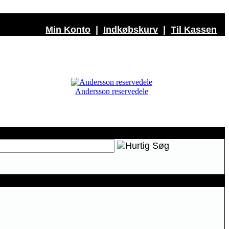
Min Konto
|
Indkøbskurv
|
Til Kassen
Andersson reservedele