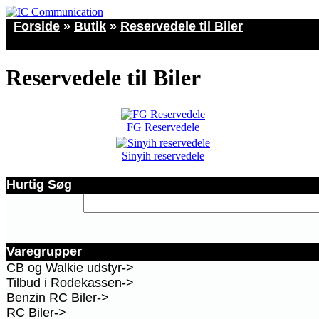
Forside
»
Butik
»
Reservedele til Biler
Reservedele til Biler
FG Reservedele
Sinyih reservedele
Hurtig Søg
Varegrupper
CB og Walkie udstyr->
Tilbud i Rodekassen->
Benzin RC Biler->
RC Biler->