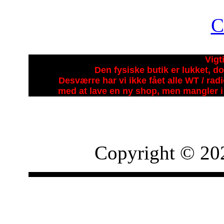
Vigt
Den fysiske butik er lukket, do
Desværre har vi ikke fået alle WT / ra
med at lave en ny shop, men mangler i 
Copyright © 20