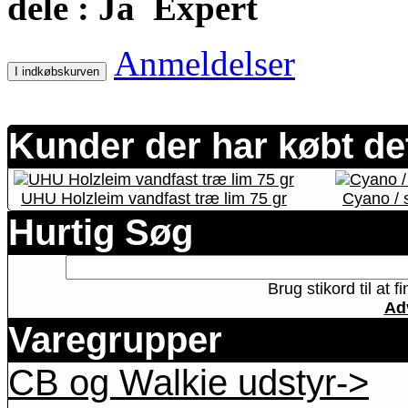
dele : Ja
Expert
Anmeldelser
I indkøbskurven
Kunder der har købt de
UHU Holzleim vandfast træ lim 75 gr
Cyano / 
Hurtig Søg
Brug stikord til at 
Ad
Varegrupper
CB og Walkie udstyr->