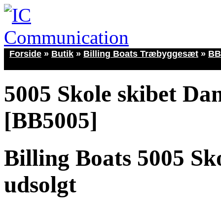
Forside
»
Butik
»
Billing Boats Træbyggesæt
»
BB
5005 Skole skibet Da
[BB5005]
Billing Boats 5005 S
udsolgt