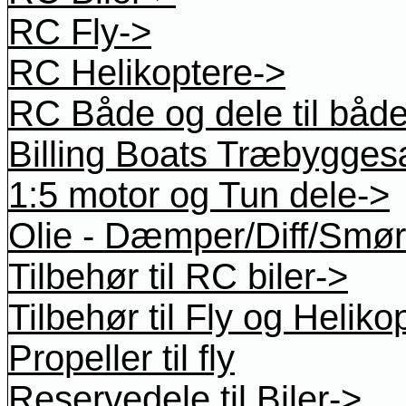
RC Fly->
RC Helikoptere->
RC Både og dele til båd
Billing Boats Træbygges
1:5 motor og Tun dele->
Olie - Dæmper/Diff/Smøre
Tilbehør til RC biler->
Tilbehør til Fly og Heliko
Propeller til fly
Reservedele til Biler->