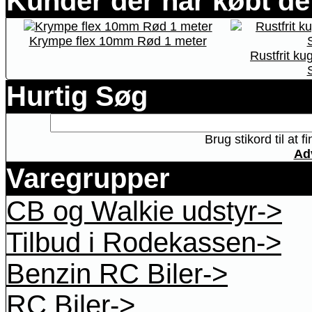
Kunder der har købt de
Krympe flex 10mm Rød 1 meter
Rustfrit ku
Hurtig Søg
Brug stikord til at 
Ad
Varegrupper
CB og Walkie udstyr->
Tilbud i Rodekassen->
Benzin RC Biler->
RC Biler->