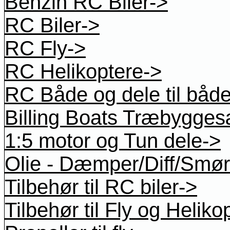
Benzin RC Biler->
RC Biler->
RC Fly->
RC Helikoptere->
RC Både og dele til båd
Billing Boats Træbygges
1:5 motor og Tun dele->
Olie - Dæmper/Diff/Smøre
Tilbehør til RC biler->
Tilbehør til Fly og Heliko