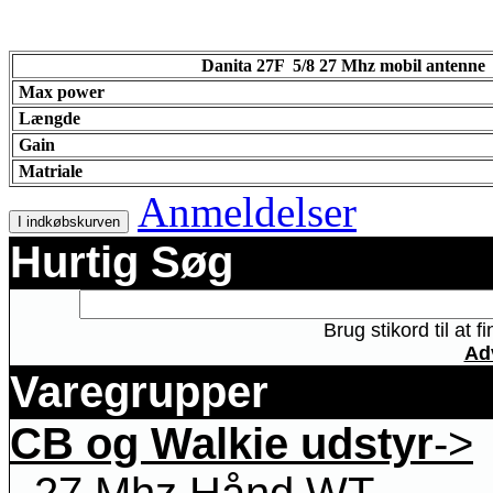
Danita 27F 5/8 27 Mhz mobil antenne
Max power
Længde
Gain
Matriale
Anmeldelser
I indkøbskurven
Hurtig Søg
Brug stikord til at 
Ad
Varegrupper
CB og Walkie udstyr
->
27 Mhz Hånd WT