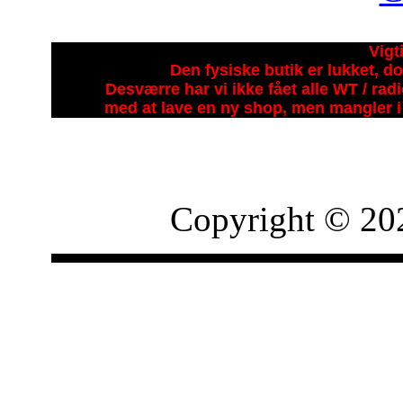
Vigt
Den fysiske butik er lukket, do
Desværre har vi ikke fået alle WT / ra
med at lave en ny shop, men mangler i 
Copyright © 20