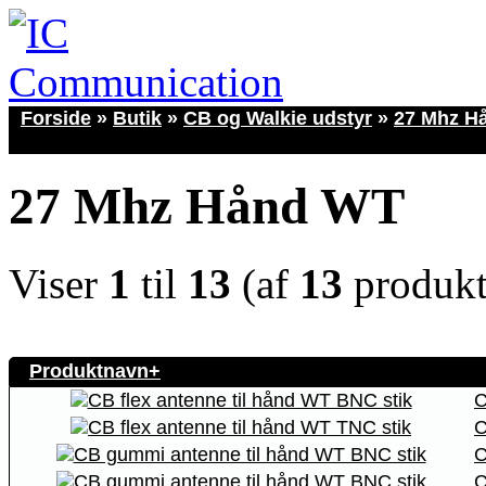
Forside
»
Butik
»
CB og Walkie udstyr
»
27 Mhz H
27 Mhz Hånd WT
Viser
1
til
13
(af
13
produkt
Produktnavn+
C
C
C
C