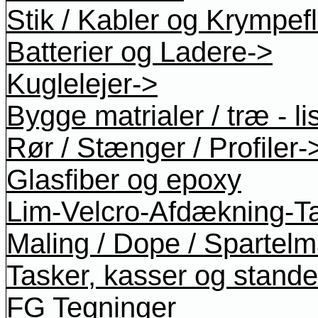
Stik / Kabler og Krympef
Batterier og Ladere->
Kuglelejer->
Bygge matrialer / træ - li
Rør / Stænger / Profiler-
Glasfiber og epoxy
Lim-Velcro-Afdækning-T
Maling / Dope / Spartel
Tasker, kasser og stande
FG Tegninger