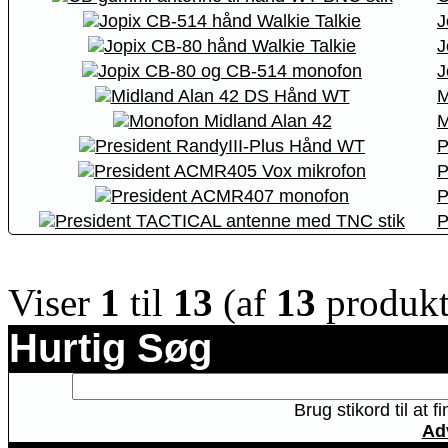
J
J
J
M
M
P
P
P
P
Viser
1
til
13
(af
13
produkt
Hurtig Søg
Brug stikord til at 
Ad