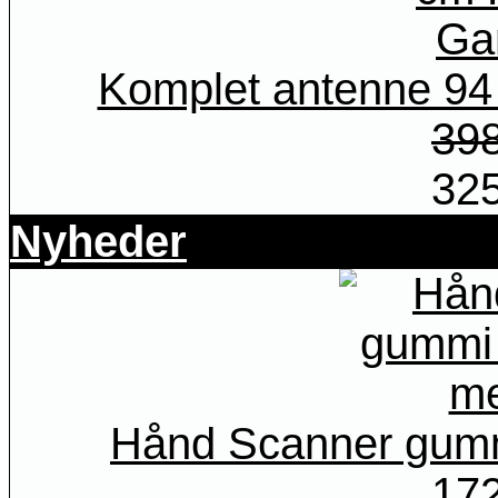
Komplet antenne 9
39
32
Nyheder
Hånd Scanner gum
17