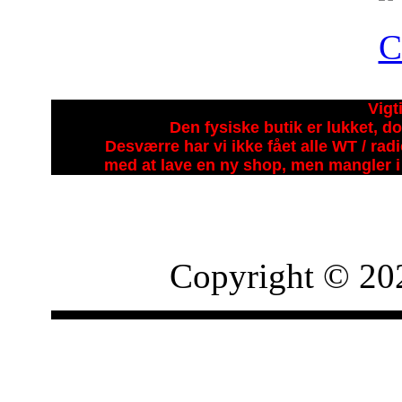
Vigt
Den fysiske butik er lukket, do
Desværre har vi ikke fået alle WT / ra
med at lave en ny shop, men mangler i 
Copyright © 20