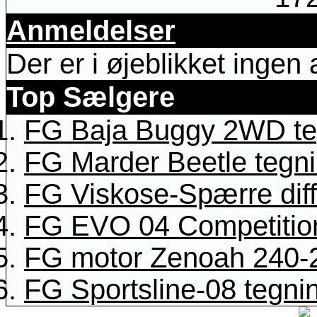
Anmeldelser
Der er i øjeblikket ingen
Top Sælgere
FG Baja Buggy 2WD te
FG Marder Beetle tegn
FG Viskose-Spærre diff
FG EVO 04 Competitio
FG motor Zenoah 240-2
FG Sportsline-08 tegni