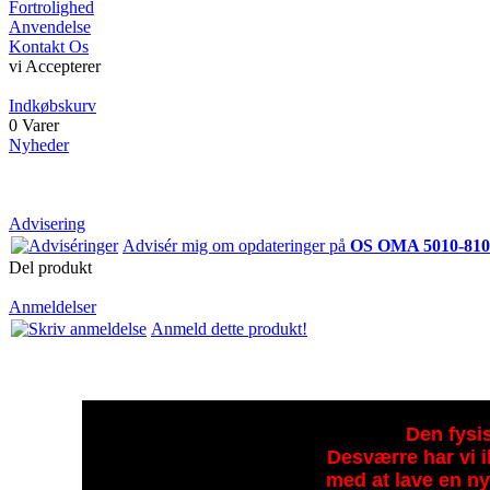
Fortrolighed
Anvendelse
Kontakt Os
vi Accepterer
Indkøbskurv
0 Varer
Nyheder
Advisering
Advisér mig om opdateringer på
OS OMA 5010-810 1
Del produkt
Anmeldelser
Anmeld dette produkt!
Den fysis
Desværre har vi i
med at lave en ny