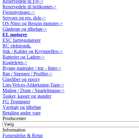
Reservedele til Fly->
Reservedele til helikopter->
Fjernstyringer.->
Servoer og res. dele->
OS Nitro og Benzin motorer->
Gløderør og tilbehør->
EL motorer
ESC fartregulatorer
RC elektronik.
Stik / Kabler og Krympeflex->
Batterier og Ladere->
Kuglelejer->
Bygge matrialer / træ - lister->
Rør / Stænger / Profiler->
Glasfiber og epoxy
Lim-Velcro-Afdækning-Tape->
Maling / Dope / Spartelmasse->
Tasker, kasser og stander
FG Tegninger
Værktøj og tilbehør
Betaling andre vare
Producenter
Information
Forsendelse & Retur