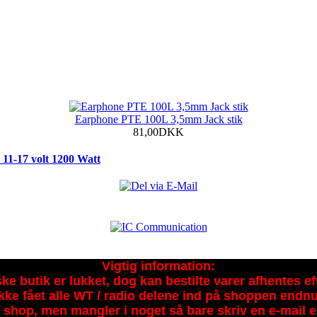
Earphone PTE 100L 3,5mm Jack stik
81,00DKK
1-17 volt 1200 Watt
Vigtig information:
ke butik er lukket, dog kan bestilte varer afhentes eft
kke fået alle WT / radio delene ind på shoppen endnu
 shop, men mangler i noget så bare skriv en e-mail e