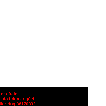
er aftale.
, da tiden er gået
ller ring 36170333