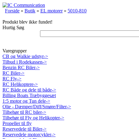
Forside
»
Butik
»
EL motorer
»
5010-810
Produkt blev ikke fundet!
Hurtig Søg
Varegrupper
CB og Walkie udstyr->
Tilbud i Rodekassen->
Benzin RC Biler->
RC Biler->
RC Fly->
RC Helikoptere->
RC Både og dele til både->
Billing Boats Træbyggesæt
1:5 motor og Tun dele->
Olie - Dæmper/Diff/Smøre/Filter->
Tilbehør til RC biler->
Tilbehør til Fly og Helikopter->
Propeller til fly
Reservedele til Biler->
Reservedele motorcykler->