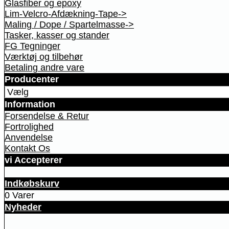
Glasfiber og epoxy
Lim-Velcro-Afdækning-Tape->
Maling / Dope / Spartelmasse->
Tasker, kasser og stander
FG Tegninger
Værktøj og tilbehør
Betaling andre vare
Producenter
Information
Forsendelse & Retur
Fortrolighed
Anvendelse
Kontakt Os
vi Accepterer
Indkøbskurv
0 Varer
Nyheder