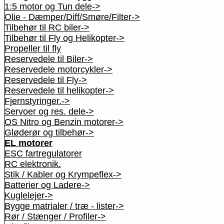
1:5 motor og Tun dele->
Olie - Dæmper/Diff/Smøre/Filter->
Tilbehør til RC biler->
Tilbehør til Fly og Helikopter->
Propeller til fly
Reservedele til Biler->
Reservedele motorcykler->
Reservedele til Fly->
Reservedele til helikopter->
Fjernstyringer.->
Servoer og res. dele->
OS Nitro og Benzin motorer->
Gløderør og tilbehør->
EL motorer
ESC fartregulatorer
RC elektronik.
Stik / Kabler og Krympeflex->
Batterier og Ladere->
Kuglelejer->
Bygge matrialer / træ - lister->
Rør / Stænger / Profiler->