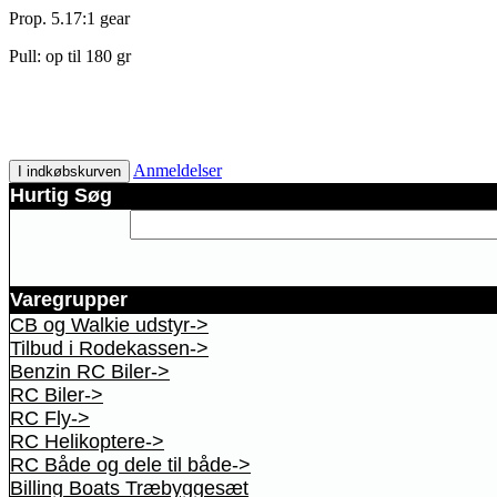
Prop. 5.17:1 gear
Pull: op til 180 gr
Anmeldelser
I indkøbskurven
Hurtig Søg
Varegrupper
CB og Walkie udstyr->
Tilbud i Rodekassen->
Benzin RC Biler->
RC Biler->
RC Fly->
RC Helikoptere->
RC Både og dele til både->
Billing Boats Træbyggesæt