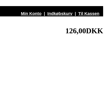
Min Konto
|
Indkøbskurv
|
Til Kassen
126,00DKK